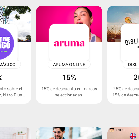
 MÁGICO
ARUMA ONLINE
DISL
%
15%
2
to sobre el
15% de descuento en marcas
25% de descu
, Nitro Plus y
seleccionadas.
15% de descue
s.
y des