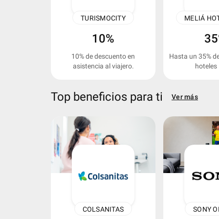
keyboard_arrow_left
TURISMOCITY
10%
3
10% de descuento en
Hasta un 35% de
asistencia al viajero.
hoteles 
Top beneficios para ti
Ver más
keyboard_arrow_left
COLSANITAS
SONY O