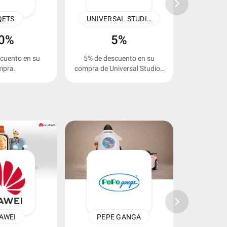
keyboard_arrow_right
QETS
UNIVERSAL STUDIOS HOLLYWOOD
0%
5%
cuento en su
5% de descuento en su
15% de desc
mpra.
compra de Universal Studios
Hollywood
keyboard_arrow_right
AWEI
PEPE GANGA
CLARO