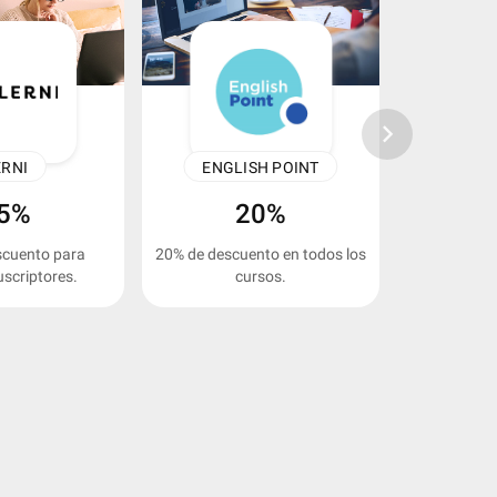
keyboard_arrow_right
ERNI
ENGLISH POINT
ICB
5%
20%
scuento para
20% de descuento en todos los
45% de des
scriptores.
cursos.
online gr