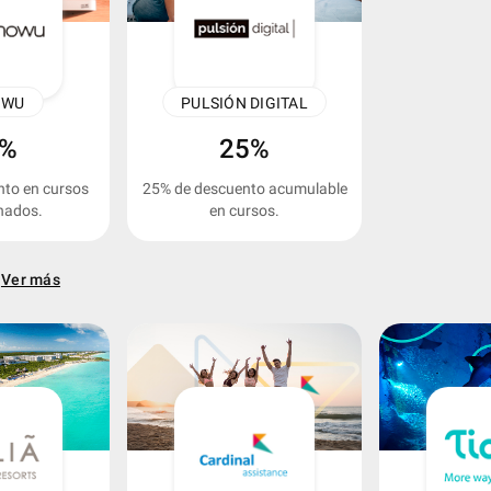
OWU
PULSIÓN DIGITAL
0%
25%
to en cursos
25% de descuento acumulable
nados.
en cursos.
Ver más