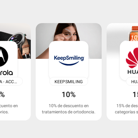
MOTOROLA - ACCESORIOS
KEEPSMILING
HU
5%
10%
1
cuento en
10% de descuento en
15% de des
rios.
tratamientos de ortodoncia.
categorías 