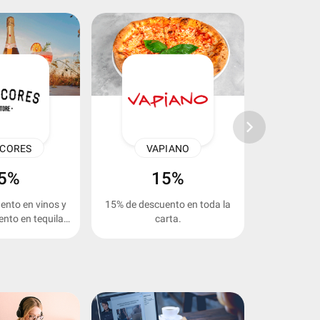
keyboard_arrow_right
ICORES
VAPIANO
BLAC
5%
15%
ento en vinos y
15% de descuento en toda la
10% de desc
nto en tequilas
carta.
en tod
tilados.