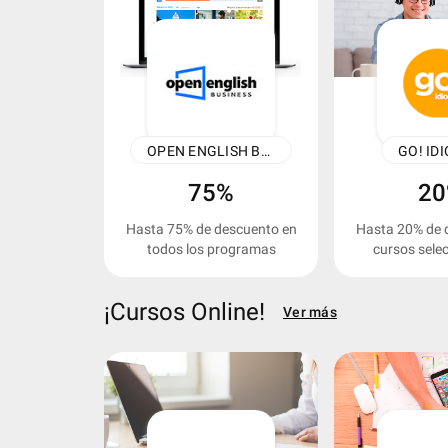
keyboard_arrow_left
OPEN ENGLISH BUSINESS
GO! ID
75%
2
Hasta 75% de descuento en
Hasta 20% de 
todos los programas
cursos sele
¡Cursos Online!
Ver más