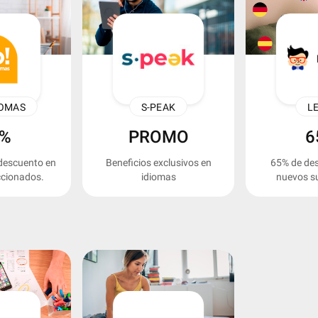
IOMAS
S-PEAK
L
0%
PROMO
6
descuento en
Beneficios exclusivos en
65% de de
ccionados.
idiomas
nuevos su