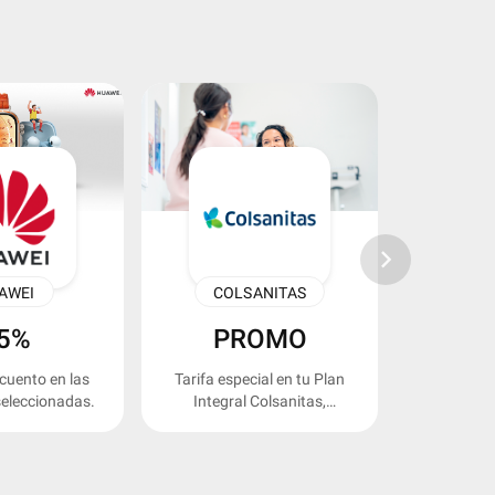
keyboard_arrow_right
AWEI
COLSANITAS
ARUM
5%
PROMO
cuento en las
Tarifa especial en tu Plan
15% de des
seleccionadas.
Integral Colsanitas,
sele
Medisanitas o Plan Dental.