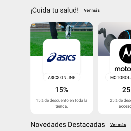
¡Cuida tu salud!
Ver más
keyboard_arrow_left
ASICS ONLINE
15%
2
15% de descuento en toda la
25% de des
tienda.
acceso
Novedades Destacadas
Ver más