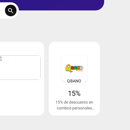
search
down
QBANO
15%
15% de descuento en
combos personales
seleccionados.