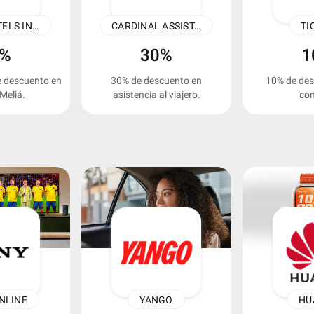
MELIÁ HOTELS INTERNATIONAL
CARDINAL ASSISTANCE
TI
5%
30%
1
 descuento en
30% de descuento en
10% de des
Meliá.
asistencia al viajero.
co
NLINE
YANGO
HU