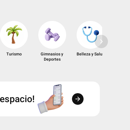
keyboard_arrow_right
Turismo
Gimnasios y 
Belleza y Salud
Entreten
Deportes
 espacio!
arrow_forward