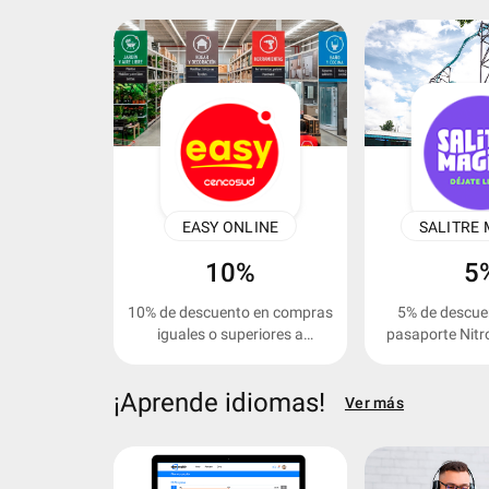
keyboard_arrow_left
EASY ONLINE
SALITRE
10%
5
10% de descuento en compras
5% de descuen
iguales o superiores a
pasaporte Nitro
$300.000 COP.
Kid
¡Aprende idiomas!
Ver más